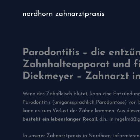
Zum
Inhalt
nordhorn zahnarztpraxis
springen
Parodontitis – die entzü
Zahnhalteapparat und fü
Diekmeyer – Zahnarzt i
Wenn das Zahnfleisch blutet, kann eine Entzündung 
Parodontitis (umganssprachlich Parodontose) vor, 
kann es zum Verlust der Zähne kommen. Aus diesem 
besteht ein lebenslanger Recall
, d.h.: in regelmä
In unserer Zahnarztpraxis in Nordhorn, informiere