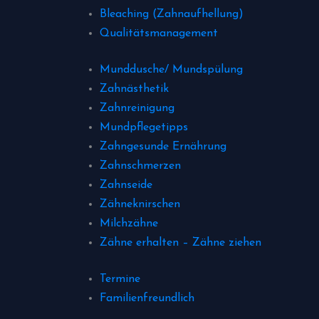
Bleaching (Zahnaufhellung)
Qualitätsmanagement
Munddusche/ Mundspülung
Zahnästhetik
Zahnreinigung
Mundpflegetipps
Zahngesunde Ernährung
Zahnschmerzen
Zahnseide
Zähneknirschen
Milchzähne
Zähne erhalten – Zähne ziehen
Termine
Familienfreundlich