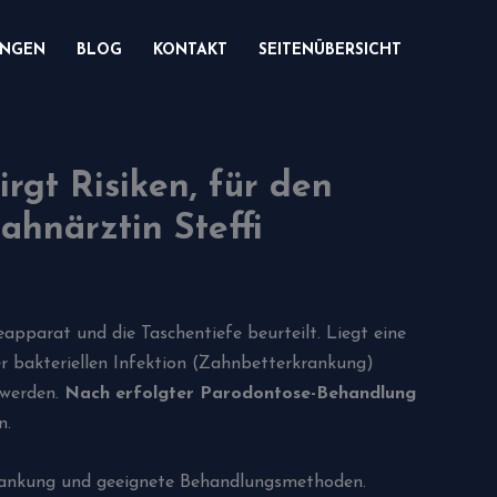
UNGEN
BLOG
KONTAKT
SEITENÜBERSICHT
rgt Risiken, für den
hnärztin Steffi
pparat und die Taschentiefe beurteilt. Liegt eine
ser bakteriellen Infektion (Zahnbetterkrankung)
 werden.
Nach erfolgter Parodontose-Behandlung
n.
rkrankung und geeignete Behandlungsmethoden.