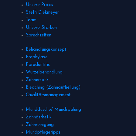
Unsere Praxis
Steffi Diekmeyer
Team
Unsere Stärken
Sprechzeiten
Behandlungskonzept
Prophylaxe
Parodontitis
Wurzelbehandlung
Zahnersatz
Bleaching (Zahnaufhellung)
Qualitätsmanagement
Munddusche/ Mundspülung
Zahnästhetik
Zahnreinigung
Mundpflegetipps