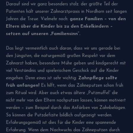
Darauf sind wir ganz besonders stolz: der größte Teil der
Patienten hält unserer Zahnarztpraxis in Nordhorn seit langen
Jahren die Treue. Vielmehr noch:
ganze Familien – von den
Eltern über die Kinder bis zu den Enkelkindern –
setzen auf unseren „Familiensinn“.
Das liegt vermeintlich auch daran, dass wir uns gerade bei
den Jüngsten, die naturgemäß großen Respekt vor dem
Zahnarzt haben, besondere Mühe geben und kindgerecht mit
viel Verständnis und spielerischem Geschick auf die Kinder
eingehen. Denn eines ist sehr wichtig:
Zahnpflege sollte
früh anfangen!
Es hilft, wenn das Zähneputzen schon früh
zum Ritual wird. Aber auch etwas ältere „Putzmuffel“ die
nicht mehr von den Eltern nachputzen lassen, können motiviert
werden – zum Beispiel durch das Anfärben von Zahnbelägen.
So können die Putzdefizite bildlich aufgezeigt werden.
Erfahrungsgemäß ist dies für die Kinder eine spannende
Erfahrung. Wenn dem Nachwuchs das Zähneputzen durch