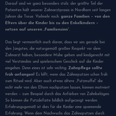
Darauf sind wir ganz besonders stolz: der größte Teil der
Patienten hält unserer Zahnarztpraxis in Nordhorn seit langen
Jahren die Treue. Vielmehr noch:
ganze Familien – von den
Eltern über die Kinder bis zu den Enkelkindern –
setzen auf unseren „Familiensinn“.
Das liegt vermeintlich auch daran, dass wir uns gerade bei
den Jüngsten, die naturgemäß großen Respekt vor dem
Zahnarzt haben, besondere Mühe geben und kindgerecht mit
viel Verständnis und spielerischem Geschick auf die Kinder
eingehen. Denn eines ist sehr wichtig:
Zahnpflege sollte
früh anfangen!
Es hilft, wenn das Zähneputzen schon früh
zum Ritual wird. Aber auch etwas ältere „Putzmuffel“ die
nicht mehr von den Eltern nachputzen lassen, können motiviert
werden – zum Beispiel durch das Anfärben von Zahnbelägen.
So können die Putzdefizite bildlich aufgezeigt werden.
Erfahrungsgemäß ist dies für die Kinder eine spannende
Erfahrung. Wenn dem Nachwuchs das Zähneputzen durch