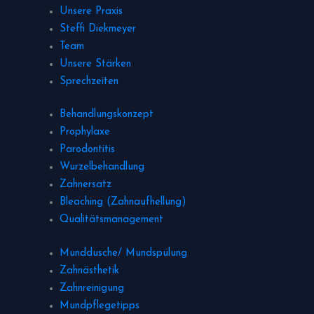
Unsere Praxis
Steffi Diekmeyer
Team
Unsere Stärken
Sprechzeiten
Behandlungskonzept
Prophylaxe
Parodontitis
Wurzelbehandlung
Zahnersatz
Bleaching (Zahnaufhellung)
Qualitätsmanagement
Munddusche/ Mundspülung
Zahnästhetik
Zahnreinigung
Mundpflegetipps