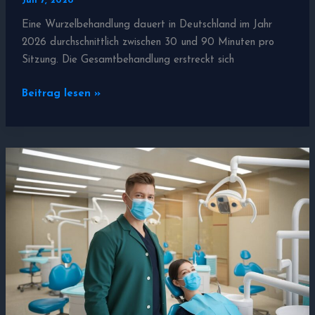
Juli 7, 2026
Eine Wurzelbehandlung dauert in Deutschland im Jahr
2026 durchschnittlich zwischen 30 und 90 Minuten pro
Sitzung. Die Gesamtbehandlung erstreckt sich
Wie
Beitrag lesen »
lange
dauert
eine
Wurzelbehandlung?
Dauer
&
Ablauf
2026