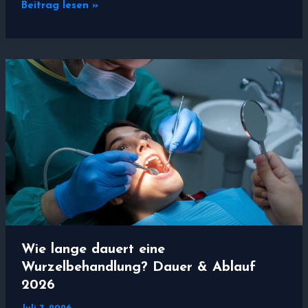
Was
Beitrag lesen »
passiert
bei
einer
Wurzelbehandlung?
Ablauf
&
Dauer
2026
Wie lange dauert eine
Wurzelbehandlung? Dauer & Ablauf
2026