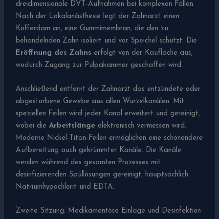
dreidimensionale DVT-Aufnahmen bei komplexen Fällen.
Nach der Lokalanästhesie legt der Zahnarzt einen
Kofferdam an, eine Gummimembran, die den zu
behandelnden Zahn isoliert und vor Speichel schützt. Die
Eröffnung des Zahns
erfolgt von der Kaufläche aus,
wodurch Zugang zur Pulpakammer geschaffen wird.
Anschließend entfernt der Zahnarzt das entzündete oder
abgestorbene Gewebe aus allen Wurzelkanälen. Mit
speziellen Feilen wird jeder Kanal erweitert und gereinigt,
wobei die
Arbeitslänge
elektronisch vermessen wird.
Moderne Nickel-Titan-Feilen ermöglichen eine schonendere
Aufbereitung auch gekrümmter Kanäle. Die Kanäle
werden während des gesamten Prozesses mit
desinfizierenden Spüllösungen gereinigt, hauptsächlich
Natriumhypochlorit und EDTA.
Zweite Sitzung: Medikamentöse Einlage und Desinfektion