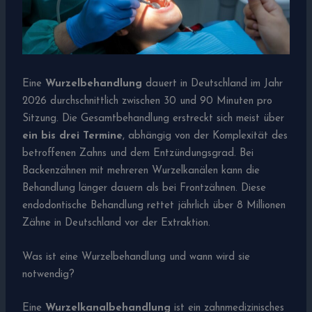
Eine
Wurzelbehandlung
dauert in Deutschland im Jahr
2026 durchschnittlich zwischen 30 und 90 Minuten pro
Sitzung. Die Gesamtbehandlung erstreckt sich meist über
ein bis drei Termine
, abhängig von der Komplexität des
betroffenen Zahns und dem Entzündungsgrad. Bei
Backenzähnen mit mehreren Wurzelkanälen kann die
Behandlung länger dauern als bei Frontzähnen. Diese
endodontische Behandlung rettet jährlich über 8 Millionen
Zähne in Deutschland vor der Extraktion.
Was ist eine Wurzelbehandlung und wann wird sie
notwendig?
Eine
Wurzelkanalbehandlung
ist ein zahnmedizinisches