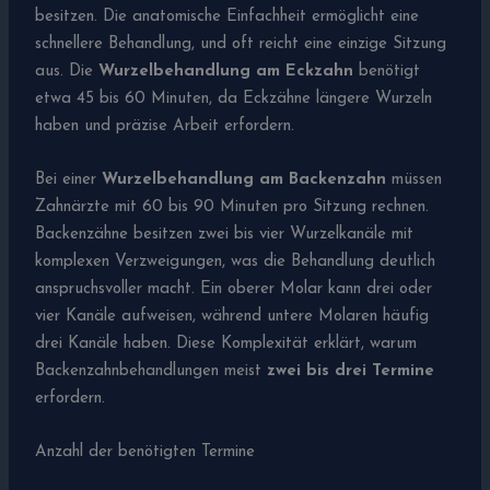
besitzen. Die anatomische Einfachheit ermöglicht eine
schnellere Behandlung, und oft reicht eine einzige Sitzung
aus. Die
Wurzelbehandlung am Eckzahn
benötigt
etwa 45 bis 60 Minuten, da Eckzähne längere Wurzeln
haben und präzise Arbeit erfordern.
Bei einer
Wurzelbehandlung am Backenzahn
müssen
Zahnärzte mit 60 bis 90 Minuten pro Sitzung rechnen.
Backenzähne besitzen zwei bis vier Wurzelkanäle mit
komplexen Verzweigungen, was die Behandlung deutlich
anspruchsvoller macht. Ein oberer Molar kann drei oder
vier Kanäle aufweisen, während untere Molaren häufig
drei Kanäle haben. Diese Komplexität erklärt, warum
Backenzahnbehandlungen meist
zwei bis drei Termine
erfordern.
Anzahl der benötigten Termine