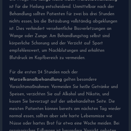
ist für die Heilung entscheidend. Unmittelbar nach der
Behandlung sollten Patienten für zwei bis drei Stunden
nichts essen, bis die Betäubung vollständig abgeklungen
ist. Dies verhindert versehentliche Bissverletzungen an
Wange oder Zunge. Am Behandlungstag selbst sind
körperliche Schonung und der Verzicht auf Sport
empfehlenswert, um Nachblutungen und erhöhten
Blutdruck im Kopfbereich zu vermeiden.
Für die ersten 24 Stunden nach der
Wurzelkanalbehandlung
gelten besondere
Vorsichtsmaßnahmen: Vermeiden Sie heiße Getränke und
Speisen, verzichten Sie auf Alkohol und Nikotin, und
kauen Sie bevorzugt auf der unbehandelten Seite. Die
meisten Patienten können bereits am nächsten Tag wieder
normal essen, sollten aber sehr harte Lebensmisse wie
Nüsse oder hartes Brot für etwa eine Woche meiden. Bei
provisorischen Füllungen ist besondere Vorsicht geboten,