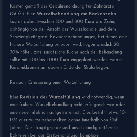
Kosten gemäß der Gebührenordnung für Zahnärzte
(GOZ). Eine
Wurzelbehandlung am Backenzahn
kostet dabei zwischen 300 und 800 Euro pro Zahn,
abhängig von der Anzahl der Wurzelkanäle und dem
Schwierigkeitsgrad. Revisionsbehandlungen, bei denen eine
frühere Wurzelfüllung erneuert wird, liegen preislich 20-
30% höher. Eine zusätzliche Krone nach der Behandlung
sollte mit 400 bis 1.000 Euro eingeplant werden, wobei
Keramikkronen am oberen Ende der Skala liegen.
Revision: Erneuerung einer Wurzelfüllung
Eine
Revision der Wurzelfüllung
wird notwendig, wenn
eine frühere Wurzelbehandlung nicht erfolgreich war oder
eine neue Infektion aufgetreten ist. Dies betrifft etwa 10-
15% aller wurzelbehandelten Zähne innerhalb von fünf
Jahren. Die Hauptgründe sind unvollständig entfernte
Bakterien bei der Erstbehandlung, komplexe