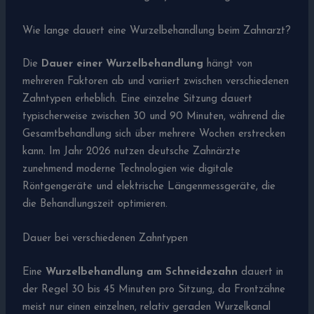
Wie lange dauert eine Wurzelbehandlung beim Zahnarzt?
Die
Dauer einer Wurzelbehandlung
hängt von
mehreren Faktoren ab und variiert zwischen verschiedenen
Zahntypen erheblich. Eine einzelne Sitzung dauert
typischerweise zwischen 30 und 90 Minuten, während die
Gesamtbehandlung sich über mehrere Wochen erstrecken
kann. Im Jahr 2026 nutzen deutsche Zahnärzte
zunehmend moderne Technologien wie digitale
Röntgengeräte und elektrische Längenmessgeräte, die
die Behandlungszeit optimieren.
Dauer bei verschiedenen Zahntypen
Eine
Wurzelbehandlung am Schneidezahn
dauert in
der Regel 30 bis 45 Minuten pro Sitzung, da Frontzähne
meist nur einen einzelnen, relativ geraden Wurzelkanal