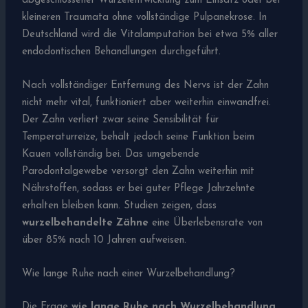
abgeschlossener Wurzelentwicklung zum Einsatz oder bei
kleineren Traumata ohne vollständige Pulpanekrose. In
Deutschland wird die Vitalamputation bei etwa 5% aller
endodontischen Behandlungen durchgeführt.
Nach vollständiger Entfernung des Nervs ist der Zahn
nicht mehr vital, funktioniert aber weiterhin einwandfrei.
Der Zahn verliert zwar seine Sensibilität für
Temperaturreize, behält jedoch seine Funktion beim
Kauen vollständig bei. Das umgebende
Parodontalgewebe versorgt den Zahn weiterhin mit
Nährstoffen, sodass er bei guter Pflege Jahrzehnte
erhalten bleiben kann. Studien zeigen, dass
wurzelbehandelte Zähne
eine Überlebensrate von
über 85% nach 10 Jahren aufweisen.
Wie lange Ruhe nach einer Wurzelbehandlung?
Die Frage
wie lange Ruhe nach Wurzelbehandlung