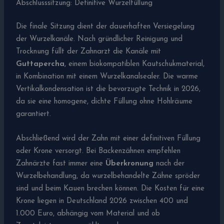
Abschlusssitzung: Definitive Wurzelfüllung
Die finale Sitzung dient der dauerhaften Versiegelung
der Wurzelkanäle. Nach gründlicher Reinigung und
Trocknung füllt der Zahnarzt die Kanäle mit
Guttapercha
, einem biokompatiblen Kautschukmaterial,
in Kombination mit einem Wurzelkanalsealer. Die warme
Vertikalkondensation ist die bevorzugte Technik in 2026,
da sie eine homogene, dichte Füllung ohne Hohlräume
garantiert.
Abschließend wird der Zahn mit einer definitiven Füllung
oder Krone versorgt. Bei Backenzähnen empfehlen
Zahnärzte fast immer eine
Überkronung
nach der
Wurzelbehandlung, da wurzelbehandelte Zähne spröder
sind und beim Kauen brechen können. Die Kosten für eine
Krone liegen in Deutschland 2026 zwischen 400 und
1.000 Euro, abhängig vom Material und ob