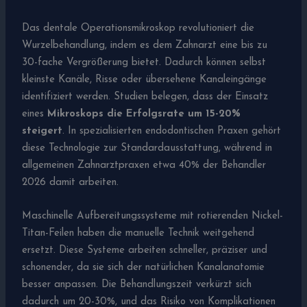
Das dentale Operationsmikroskop revolutioniert die
Wurzelbehandlung, indem es dem Zahnarzt eine bis zu
30-fache Vergrößerung bietet. Dadurch können selbst
kleinste Kanäle, Risse oder übersehene Kanaleingänge
identifiziert werden. Studien belegen, dass der Einsatz
eines
Mikroskops die Erfolgsrate um 15-20%
steigert
. In spezialisierten endodontischen Praxen gehört
diese Technologie zur Standardausstattung, während in
allgemeinen Zahnarztpraxen etwa 40% der Behandler
2026 damit arbeiten.
Maschinelle Aufbereitungssysteme mit rotierenden Nickel-
Titan-Feilen haben die manuelle Technik weitgehend
ersetzt. Diese Systeme arbeiten schneller, präziser und
schonender, da sie sich der natürlichen Kanalanatomie
besser anpassen. Die Behandlungszeit verkürzt sich
dadurch um 20-30%, und das Risiko von Komplikationen