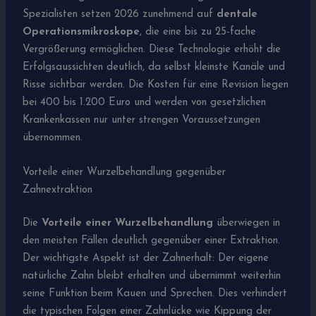
Spezialisten setzen 2026 zunehmend auf
dentale
Operationsmikroskope
, die eine bis zu 25-fache
Vergrößerung ermöglichen. Diese Technologie erhöht die
Erfolgsaussichten deutlich, da selbst kleinste Kanäle und
Risse sichtbar werden. Die Kosten für eine Revision liegen
bei 400 bis 1.200 Euro und werden von gesetzlichen
Krankenkassen nur unter strengen Voraussetzungen
übernommen.
Vorteile einer Wurzelbehandlung gegenüber
Zahnextraktion
Die
Vorteile einer Wurzelbehandlung
überwiegen in
den meisten Fällen deutlich gegenüber einer Extraktion.
Der wichtigste Aspekt ist der Zahnerhalt: Der eigene
natürliche Zahn bleibt erhalten und übernimmt weiterhin
seine Funktion beim Kauen und Sprechen. Dies verhindert
die typischen Folgen einer Zahnlücke wie Kippung der