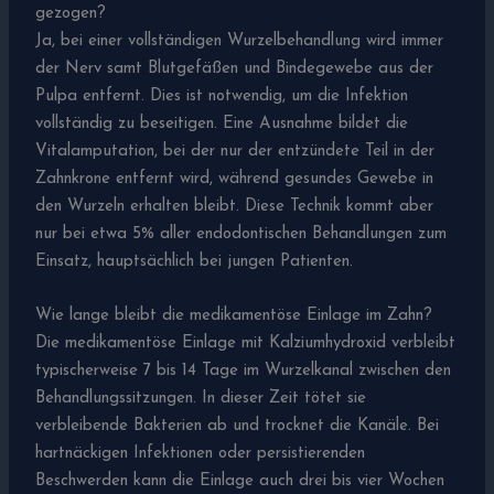
gezogen?
Ja, bei einer vollständigen Wurzelbehandlung wird immer
der Nerv samt Blutgefäßen und Bindegewebe aus der
Pulpa entfernt. Dies ist notwendig, um die Infektion
vollständig zu beseitigen. Eine Ausnahme bildet die
Vitalamputation, bei der nur der entzündete Teil in der
Zahnkrone entfernt wird, während gesundes Gewebe in
den Wurzeln erhalten bleibt. Diese Technik kommt aber
nur bei etwa 5% aller endodontischen Behandlungen zum
Einsatz, hauptsächlich bei jungen Patienten.
Wie lange bleibt die medikamentöse Einlage im Zahn?
Die medikamentöse Einlage mit Kalziumhydroxid verbleibt
typischerweise 7 bis 14 Tage im Wurzelkanal zwischen den
Behandlungssitzungen. In dieser Zeit tötet sie
verbleibende Bakterien ab und trocknet die Kanäle. Bei
hartnäckigen Infektionen oder persistierenden
Beschwerden kann die Einlage auch drei bis vier Wochen