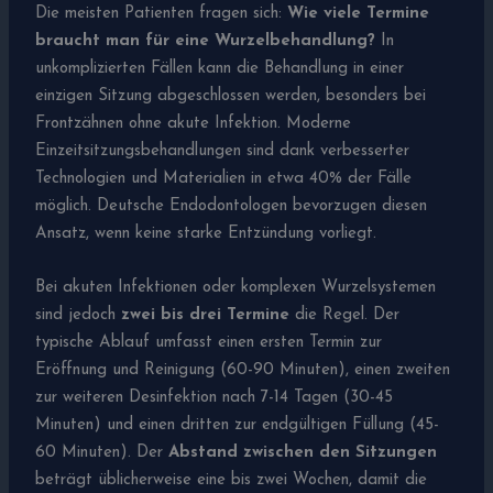
Die meisten Patienten fragen sich:
Wie viele Termine
braucht man für eine Wurzelbehandlung?
In
unkomplizierten Fällen kann die Behandlung in einer
einzigen Sitzung abgeschlossen werden, besonders bei
Frontzähnen ohne akute Infektion. Moderne
Einzeitsitzungsbehandlungen sind dank verbesserter
Technologien und Materialien in etwa 40% der Fälle
möglich. Deutsche Endodontologen bevorzugen diesen
Ansatz, wenn keine starke Entzündung vorliegt.
Bei akuten Infektionen oder komplexen Wurzelsystemen
sind jedoch
zwei bis drei Termine
die Regel. Der
typische Ablauf umfasst einen ersten Termin zur
Eröffnung und Reinigung (60-90 Minuten), einen zweiten
zur weiteren Desinfektion nach 7-14 Tagen (30-45
Minuten) und einen dritten zur endgültigen Füllung (45-
60 Minuten). Der
Abstand zwischen den Sitzungen
beträgt üblicherweise eine bis zwei Wochen, damit die