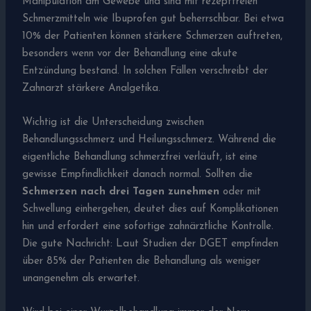
Manipulation am Gewebe und sind mit rezeptfreien
Schmerzmitteln wie Ibuprofen gut beherrschbar. Bei etwa
10% der Patienten können stärkere Schmerzen auftreten,
besonders wenn vor der Behandlung eine akute
Entzündung bestand. In solchen Fällen verschreibt der
Zahnarzt stärkere Analgetika.
Wichtig ist die Unterscheidung zwischen
Behandlungsschmerz und Heilungsschmerz. Während die
eigentliche Behandlung schmerzfrei verläuft, ist eine
gewisse Empfindlichkeit danach normal. Sollten die
Schmerzen nach drei Tagen zunehmen
oder mit
Schwellung einhergehen, deutet dies auf Komplikationen
hin und erfordert eine sofortige zahnärztliche Kontrolle.
Die gute Nachricht: Laut Studien der DGET empfinden
über 85% der Patienten die Behandlung als weniger
unangenehm als erwartet.