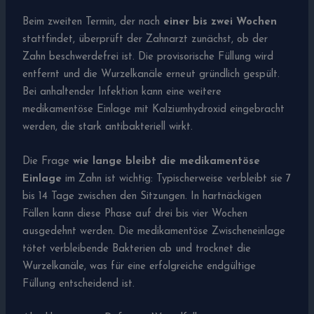
Beim zweiten Termin, der nach
einer bis zwei Wochen
stattfindet, überprüft der Zahnarzt zunächst, ob der
Zahn beschwerdefrei ist. Die provisorische Füllung wird
entfernt und die Wurzelkanäle erneut gründlich gespült.
Bei anhaltender Infektion kann eine weitere
medikamentöse Einlage mit Kalziumhydroxid eingebracht
werden, die stark antibakteriell wirkt.
Die Frage
wie lange bleibt die medikamentöse
Einlage
im Zahn ist wichtig: Typischerweise verbleibt sie 7
bis 14 Tage zwischen den Sitzungen. In hartnäckigen
Fällen kann diese Phase auf drei bis vier Wochen
ausgedehnt werden. Die medikamentöse Zwischeneinlage
tötet verbleibende Bakterien ab und trocknet die
Wurzelkanäle, was für eine erfolgreiche endgültige
Füllung entscheidend ist.