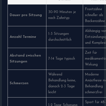
Frontzähne
30-90 Minuten je
Dauer pro Sitzung
schneller als
nach Zahntyp
Backenzähne
Abhängig vo
1-3 Sitzungen
Anzahl Termine
Entzündungs
durchschnittlich
und Komplexi
Zeit für
Abstand zwischen
7-14 Tage typisch
medikamentö
Sitzungen
Wirkung
Während
Moderne
Behandlung keine,
Anästhesie m
Schmerzen
danach 2-3 Tage
Behandlung
leicht
schmerzfrei
Sport für 48
1-2 Tage Schonung