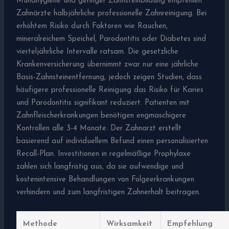
Mundhygiene und geringer Zahnsteinbildung empfehlen
Zahnärzte halbjährliche professionelle Zahnreinigung. Bei
erhöhtem Risiko durch Faktoren wie Rauchen,
mineralreichem Speichel, Parodontitis oder Diabetes sind
vierteljährliche Intervalle ratsam. Die gesetzliche
Krankenversicherung übernimmt zwar nur eine jährliche
Basis-Zahnsteinentfernung, jedoch zeigen Studien, dass
häufigere professionelle Reinigung das Risiko für Karies
und Parodontitis signifikant reduziert. Patienten mit
Zahnfleischerkrankungen benötigen engmaschigere
Kontrollen alle 3-4 Monate. Der Zahnarzt erstellt
basierend auf individuellem Befund einen personalisierten
Recall-Plan. Investitionen in regelmäßige Prophylaxe
zahlen sich langfristig aus, da sie aufwendige und
kostenintensive Behandlungen von Folgeerkrankungen
verhindern und zum langfristigen Zahnerhalt beitragen.
Methode
Wirksamkeit
Empfehlung