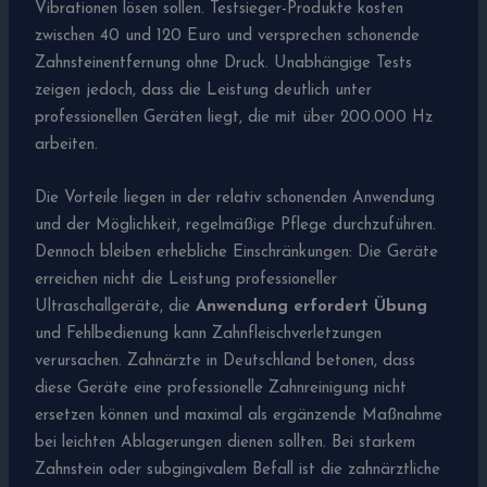
Vibrationen lösen sollen. Testsieger-Produkte kosten
zwischen 40 und 120 Euro und versprechen schonende
Zahnsteinentfernung ohne Druck. Unabhängige Tests
zeigen jedoch, dass die Leistung deutlich unter
professionellen Geräten liegt, die mit über 200.000 Hz
arbeiten.
Die Vorteile liegen in der relativ schonenden Anwendung
und der Möglichkeit, regelmäßige Pflege durchzuführen.
Dennoch bleiben erhebliche Einschränkungen: Die Geräte
erreichen nicht die Leistung professioneller
Ultraschallgeräte, die
Anwendung erfordert Übung
und Fehlbedienung kann Zahnfleischverletzungen
verursachen. Zahnärzte in Deutschland betonen, dass
diese Geräte eine professionelle Zahnreinigung nicht
ersetzen können und maximal als ergänzende Maßnahme
bei leichten Ablagerungen dienen sollten. Bei starkem
Zahnstein oder subgingivalem Befall ist die zahnärztliche