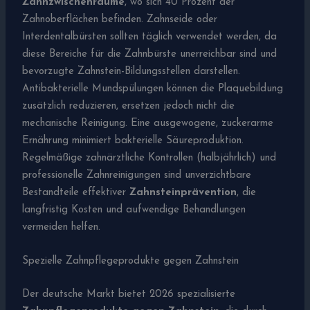
Zahnzwischenräume
, wo sich 40 Prozent der
Zahnoberflächen befinden. Zahnseide oder
Interdentalbürsten sollten täglich verwendet werden, da
diese Bereiche für die Zahnbürste unerreichbar sind und
bevorzugte Zahnstein-Bildungsstellen darstellen.
Antibakterielle Mundspülungen können die Plaquebildung
zusätzlich reduzieren, ersetzen jedoch nicht die
mechanische Reinigung. Eine ausgewogene, zuckerarme
Ernährung minimiert bakterielle Säureproduktion.
Regelmäßige zahnärztliche Kontrollen (halbjährlich) und
professionelle Zahnreinigungen sind unverzichtbare
Bestandteile effektiver
Zahnsteinprävention
, die
langfristig Kosten und aufwendige Behandlungen
vermeiden helfen.
Spezielle Zahnpflegeprodukte gegen Zahnstein
Der deutsche Markt bietet 2026 spezialisierte