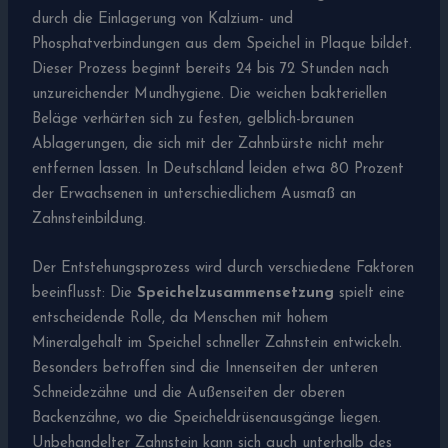
durch die Einlagerung von Kalzium- und
Phosphatverbindungen aus dem Speichel in Plaque bildet.
Dieser Prozess beginnt bereits 24 bis 72 Stunden nach
unzureichender Mundhygiene. Die weichen bakteriellen
Beläge verhärten sich zu festen, gelblich-braunen
Ablagerungen, die sich mit der Zahnbürste nicht mehr
entfernen lassen. In Deutschland leiden etwa 80 Prozent
der Erwachsenen in unterschiedlichem Ausmaß an
Zahnsteinbildung.
Der Entstehungsprozess wird durch verschiedene Faktoren
beeinflusst: Die
Speichelzusammensetzung
spielt eine
entscheidende Rolle, da Menschen mit hohem
Mineralgehalt im Speichel schneller Zahnstein entwickeln.
Besonders betroffen sind die Innenseiten der unteren
Schneidezähne und die Außenseiten der oberen
Backenzähne, wo die Speicheldrüsenausgänge liegen.
Unbehandelter Zahnstein kann sich auch unterhalb des