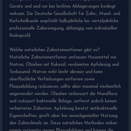
Geräte und sind nur bei leichten Ablagerungen bedingt
wirksam. Die Deutsche Gesellschaft für Zahn-, Mund- und
Kieferheilkunde empfiehlt halbjährliche bis vierteljährliche
professionelle Zahnreinigung, abhängig vom individuellen
Risikoprofil.
Welche natürlichen Zahnsteinentferner gibt es?
Natürliche Zahnsteinentferner umfassen Hausmittel wie
Natron, Ölziehen mit Kokosöl, verdünnten Apfelessig und
Teebaumöl. Natron wirkt leicht abrasiv und kann
oberflächliche Verfärbungen entfernen sowie
Plaquebildung reduzieren, sollte aber maximal wöchentlich
angewendet werden. Ölziehen verbessert die Mundflora
und reduziert bakterielle Beläge, entfernt jedoch keinen
verhärteten Zahnstein. Apfelessig besitzt antibakterielle
Eigenschaften, greift aber bei unsachgemäßer Nutzung
den Zahnschmelz an. Diese natürlichen Methoden wirken
primär präventiv gegen Plaquebildung und können die