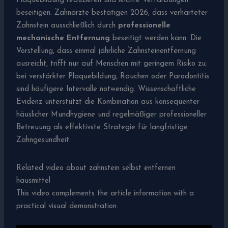
Plaquebildung reduzieren und leichte Verfärbungen
beseitigen. Zahnärzte bestätigen 2026, dass verhärteter
Zahnstein ausschließlich durch
professionelle
mechanische Entfernung
beseitigt werden kann. Die
Vorstellung, dass einmal jährliche Zahnsteinentfernung
ausreicht, trifft nur auf Menschen mit geringem Risiko zu;
bei verstärkter Plaquebildung, Rauchen oder Parodontitis
sind häufigere Intervalle notwendig. Wissenschaftliche
Evidenz unterstützt die Kombination aus konsequenter
häuslicher Mundhygiene und regelmäßiger professioneller
Betreuung als effektivste Strategie für langfristige
Zahngesundheit.
Related video about zahnstein selbst entfernen
hausmittel
This video complements the article information with a
practical visual demonstration.