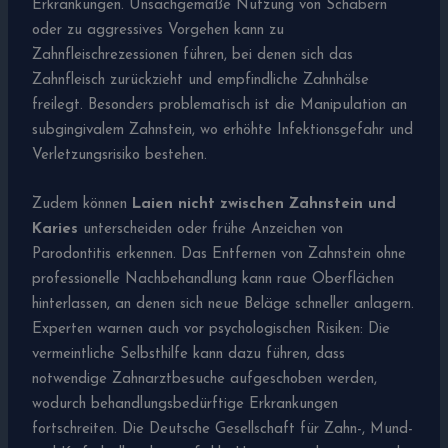
Erkrankungen. Unsachgemäße Nutzung von Schabern
oder zu aggressives Vorgehen kann zu
Zahnfleischrezessionen führen, bei denen sich das
Zahnfleisch zurückzieht und empfindliche Zahnhälse
freilegt. Besonders problematisch ist die Manipulation an
subgingivalem Zahnstein, wo erhöhte Infektionsgefahr und
Verletzungsrisiko bestehen.
Zudem können
Laien nicht zwischen Zahnstein und
Karies
unterscheiden oder frühe Anzeichen von
Parodontitis erkennen. Das Entfernen von Zahnstein ohne
professionelle Nachbehandlung kann raue Oberflächen
hinterlassen, an denen sich neue Beläge schneller anlagern.
Experten warnen auch vor psychologischen Risiken: Die
vermeintliche Selbsthilfe kann dazu führen, dass
notwendige Zahnarztbesuche aufgeschoben werden,
wodurch behandlungsbedürftige Erkrankungen
fortschreiten. Die Deutsche Gesellschaft für Zahn-, Mund-