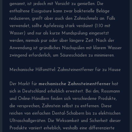
genannt, ist jedoch mit Vorsicht zu genießen. Die
enthaltene Essigsäure kann zwar bakterielle Beläge
reduzieren, greift aber auch den Zahnschmelz an. Falls
verwendet, sollte Apfelessig stark verdünnt (1:10 mit
Wasser) und nur als kurze Mundspülung eingesetzt
werden, niemals pur oder über längere Zeit. Nach der
Anwendung ist gründliches Nachspülen mit klarem Wasser
zwingend erforderlich, um Säureschäden zu minimieren.
Mechanische Hilfsmittel: Zahnsteinentferner für zu Hause
Der Markt für
mechanische Zahnsteinentferner
hat
sich in Deutschland erheblich erweitert. Bei dm, Rossmann
und Online-Händlern finden sich verschiedene Produkte,
die versprechen, Zahnstein selbst zu entfernen. Diese
reichen von einfachen Dental-Schabern bis zu elektrischen
Ultraschallgeräten. Die Wirksamkeit und Sicherheit dieser
Produkte variiert erheblich, weshalb eine differenzierte