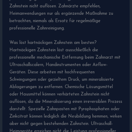
Zahnstein nicht auflösen. Zahnärzte empfehlen,
Heimanwendungen nur als ergänzende Maßnahme zu
betrachten, niemals als Ersatz für regelmäßige
professionelle Zahnreinigung.
Was löst hartnäckigen Zahnstein am besten?
Hartnäckigen Zahnstein löst ausschließlich die
professionelle mechanische Entfernung beim Zahnarzt mit
Ultraschallscalern, Handinstrumenten oder Airflow-
Geräten. Diese arbeiten mit hochfrequenten
Schwingungen oder gezieltem Druck, um mineralisierte
Ablagerungen zu entfernen. Chemische Lösungsmittel
oder Hausmittel können verhärteten Zahnstein nicht
auflösen, da die Mineralisierung einen irreversiblen Prozess
darstellt. Spezielle Zahnpasten mit Pyrophosphaten oder
Zinkcitrat können lediglich die Neubildung hemmen, wirken
aber nicht gegen bestehenden Zahnstein. Ultraschall-
Heimgeräte erreichen nicht die Leistung professioneller