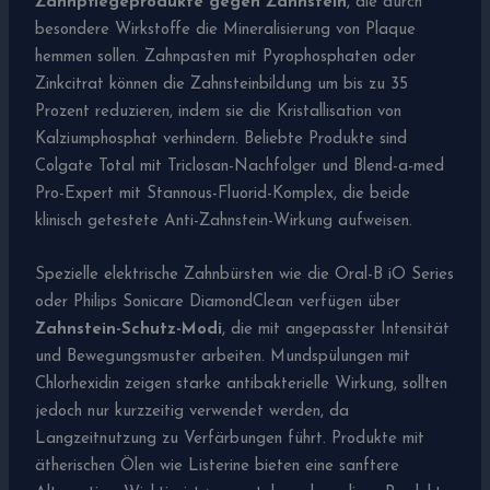
Zahnpflegeprodukte gegen Zahnstein
, die durch
besondere Wirkstoffe die Mineralisierung von Plaque
hemmen sollen. Zahnpasten mit Pyrophosphaten oder
Zinkcitrat können die Zahnsteinbildung um bis zu 35
Prozent reduzieren, indem sie die Kristallisation von
Kalziumphosphat verhindern. Beliebte Produkte sind
Colgate Total mit Triclosan-Nachfolger und Blend-a-med
Pro-Expert mit Stannous-Fluorid-Komplex, die beide
klinisch getestete Anti-Zahnstein-Wirkung aufweisen.
Spezielle elektrische Zahnbürsten wie die Oral-B iO Series
oder Philips Sonicare DiamondClean verfügen über
Zahnstein-Schutz-Modi
, die mit angepasster Intensität
und Bewegungsmuster arbeiten. Mundspülungen mit
Chlorhexidin zeigen starke antibakterielle Wirkung, sollten
jedoch nur kurzzeitig verwendet werden, da
Langzeitnutzung zu Verfärbungen führt. Produkte mit
ätherischen Ölen wie Listerine bieten eine sanftere