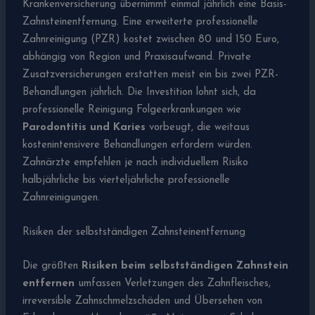
Krankenversicherung übernimmt einmal jährlich eine Basis-
Zahnsteinentfernung. Eine erweiterte professionelle
Zahnreinigung (PZR) kostet zwischen 80 und 150 Euro,
abhängig von Region und Praxisaufwand. Private
Zusatzversicherungen erstatten meist ein bis zwei PZR-
Behandlungen jährlich. Die Investition lohnt sich, da
professionelle Reinigung Folgeerkrankungen wie
Parodontitis und Karies
vorbeugt, die weitaus
kostenintensivere Behandlungen erfordern würden.
Zahnärzte empfehlen je nach individuellem Risiko
halbjährliche bis vierteljährliche professionelle
Zahnreinigungen.
Risiken der selbstständigen Zahnsteinentfernung
Die größten
Risiken beim selbstständigen Zahnstein
entfernen
umfassen Verletzungen des Zahnfleisches,
irreversible Zahnschmelzschäden und Übersehen von