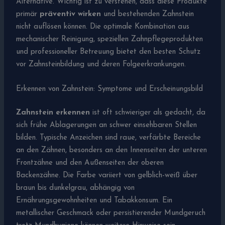
Alternative. Wichtig ist zu verstehen, dass diese Produkte
primär
präventiv wirken
und bestehenden Zahnstein
nicht auflösen können. Die optimale Kombination aus
mechanischer Reinigung, speziellen Zahnpflegeprodukten
und professioneller Betreuung bietet den besten Schutz
vor Zahnsteinbildung und deren Folgeerkrankungen.
Erkennen von Zahnstein: Symptome und Erscheinungsbild
Zahnstein erkennen
ist oft schwieriger als gedacht, da
sich frühe Ablagerungen an schwer einsehbaren Stellen
bilden. Typische Anzeichen sind raue, verfärbte Bereiche
an den Zähnen, besonders an den Innenseiten der unteren
Frontzähne und den Außenseiten der oberen
Backenzähne. Die Farbe variiert von gelblich-weiß über
braun bis dunkelgrau, abhängig von
Ernährungsgewohnheiten und Tabakkonsum. Ein
metallischer Geschmack oder persistierender Mundgeruch