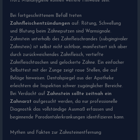
trotz Mundhygiene können weitere Hinweise sein.
Bei fortgeschrittenem Befall treten
Zahnfleischentzündungen
auf: Rötung, Schwellung
und Blutung beim Zähneputzen sind Warnsignale.
Zahnstein unterhalb des Zahnfleischrandes (subgingivaler
Zahnstein) ist selbst nicht sichtbar, manifestiert sich aber
durch zurückweichendes Zahnfleisch, vertiefte
Zahnfleischtaschen und gelockerte Zähne. Ein einfacher
Selbsttest mit der Zunge zeigt raue Stellen, die auf
Beläge hinweisen. Dentalspiegel aus der Apotheke
erleichtern die Inspektion schwer zugänglicher Bereiche.
Bei Verdacht auf
Zahnstein sollte zeitnah ein
Zahnarzt
aufgesucht werden, da nur professionelle
Diagnostik das vollständige Ausmaß erfassen und
beginnende Parodontalerkrankungen identifizieren kann.
Mythen und Fakten zur Zahnsteinentfernung