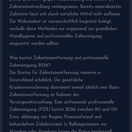
Zahnsteinentwicklung verlangsamen. Bereits mineralisierter
Zahnstein lässt sich durch natürliche Mittel nicht auflösen.
Die Wirksamkeit ist wissenschaftlich begrenzt belegt,
weshalb diese Methoden nur ergänzend zur gründlichen
Mundhygiene und professionellen Zahnreinigung
eingesetzt werden sollten.
Was kosten Zahnsteinentfernung und professionelle
Zahnreinigung 2026?
Die Kosten für Zahnsteinentfernung variieren in
Deutschland erheblich: Die gesetzliche
Krankenversicherung übernimmt einmal jährlich eine Basis-
Zahnsteinentfernung im Rahmen der
Vorsorgeuntersuchung. Eine umfassende professionelle
Zahnreinigung (PZR) kostet 2026 zwischen 80 und 150
Euro, abhängig von Region, Praxisaufwand und
behandeltem Zahnbestand. In Ballungsräumen wie
München oder Hamburg liegen die Preise tendenziell