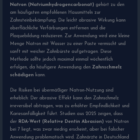
Natron (Natriumhydrogencarbonat)
gehört zu den
am häufigsten empfohlenen Hausmitteln zur
Zahnsteinbekämpfung. Die leicht abrasive Wirkung kann
oberflächliche Verfärbungen entfernen und die
Plaquebildung reduzieren. Zur Anwendung wird eine kleine
Menge Natron mit Wasser zu einer Paste vermischt und
sanft mit weicher Zahnbürste aufgetragen. Diese
Methode sollte jedoch maximal einmal wöchentlich
erfolgen, da häufigere Anwendung den
Zahnschmelz
schädigen
kann.
Die Risiken bei übermäßiger Natron-Nutzung sind
erheblich: Der abrasive Effekt kann den Zahnschmelz
irreversibel abtragen, was zu erhöhter Empfindlichkeit und
Kariesanfälligkeit führt. Studien aus 2025 zeigen, dass
der
RDA-Wert (Relative Dentin Abrasion)
von Natron
bei 7 liegt, was zwar niedrig erscheint, aber bei falscher
Anwendung problematisch wird. Zahnärzte in Deutschland