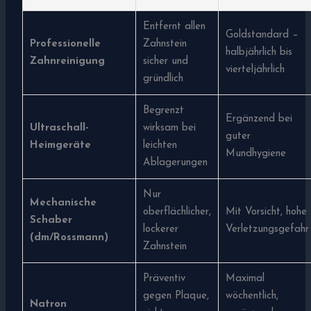
Entfernt allen
Goldstandard –
Professionelle
Zahnstein
halbjährlich bis
Zahnreinigung
sicher und
vierteljährlich
gründlich
Begrenzt
Ergänzend bei
Ultraschall-
wirksam bei
guter
Heimgeräte
leichten
Mundhygiene
Ablagerungen
Nur
Mechanische
oberflächlicher,
Mit Vorsicht, hohe
Schaber
lockerer
Verletzungsgefahr
(dm/Rossmann)
Zahnstein
Präventiv
Maximal
gegen Plaque,
wöchentlich,
Natron