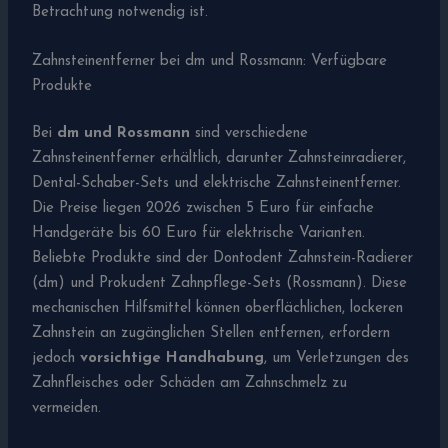
Betrachtung notwendig ist.
Zahnsteinentferner bei dm und Rossmann: Verfügbare
Produkte
Bei
dm und Rossmann
sind verschiedene
Zahnsteinentferner erhältlich, darunter Zahnsteinradierer,
Dental-Schaber-Sets und elektrische Zahnsteinentferner.
Die Preise liegen 2026 zwischen 5 Euro für einfache
Handgeräte bis 60 Euro für elektrische Varianten.
Beliebte Produkte sind der Dontodent Zahnstein-Radierer
(dm) und Prokudent Zahnpflege-Sets (Rossmann). Diese
mechanischen Hilfsmittel können oberflächlichen, lockeren
Zahnstein an zugänglichen Stellen entfernen, erfordern
jedoch
vorsichtige Handhabung
, um Verletzungen des
Zahnfleisches oder Schäden am Zahnschmelz zu
vermeiden.