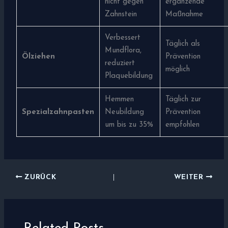
nicht gegen
ergänzende
Zahnstein
Maßnahme
Verbessert
Täglich als
Mundflora,
Ölziehen
Prävention
reduziert
möglich
Plaquebildung
Hemmen
Täglich zur
Spezialzahnpasten
Neubildung
Prävention
um bis zu 35%
empfohlen
ZURÜCK
WEITER