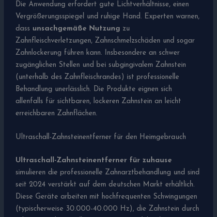
Die Anwendung erfordert gute Lichtverhältnisse, einen
Vergrößerungsspiegel und ruhige Hand. Experten warnen,
dass
unsachgemäße Nutzung
zu
Zahnfleischverletzungen, Zahnschmelzschäden und sogar
Zahnlockerung führen kann. Insbesondere an schwer
zugänglichen Stellen und bei subgingivalem Zahnstein
(unterhalb des Zahnfleischrandes) ist professionelle
Behandlung unerlässlich. Die Produkte eignen sich
allenfalls für sichtbaren, lockeren Zahnstein an leicht
erreichbaren Zahnflächen.
Ultraschall-Zahnsteinentferner für den Heimgebrauch
Ultraschall-Zahnsteinentferner für zuhause
simulieren die professionelle Zahnarztbehandlung und sind
seit 2024 verstärkt auf dem deutschen Markt erhältlich.
Diese Geräte arbeiten mit hochfrequenten Schwingungen
(typischerweise 30.000-40.000 Hz), die Zahnstein durch