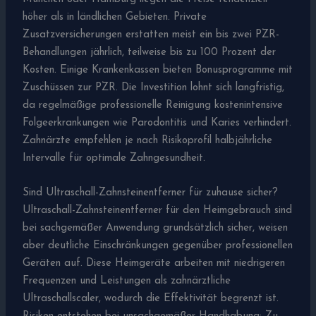
höher als in ländlichen Gebieten. Private
Zusatzversicherungen erstatten meist ein bis zwei PZR-
Behandlungen jährlich, teilweise bis zu 100 Prozent der
Kosten. Einige Krankenkassen bieten Bonusprogramme mit
Zuschüssen zur PZR. Die Investition lohnt sich langfristig,
da regelmäßige professionelle Reinigung kostenintensive
Folgeerkrankungen wie Parodontitis und Karies verhindert.
Zahnärzte empfehlen je nach Risikoprofil halbjährliche
Intervalle für optimale Zahngesundheit.
Sind Ultraschall-Zahnsteinentferner für zuhause sicher?
Ultraschall-Zahnsteinentferner für den Heimgebrauch sind
bei sachgemäßer Anwendung grundsätzlich sicher, weisen
aber deutliche Einschränkungen gegenüber professionellen
Geräten auf. Diese Heimgeräte arbeiten mit niedrigeren
Frequenzen und Leistungen als zahnärztliche
Ultraschallscaler, wodurch die Effektivität begrenzt ist.