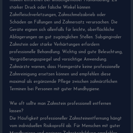
Risiken entstehen bei unsachgemäßer Handhabung: Zu
starker Druck oder falsche Winkel können
Zahnfleischverletzungen, Zahnschmelzabrieb oder
Schäden an Füllungen und Zahnersatz verursachen. Die
Geräte eignen sich allenfalls für leichte, oberflächliche
Ablagerungen an gut zugänglichen Stellen. Subgingivaler
Zahnstein oder starke Verhärtungen erfordern
professionelle Behandlung. Wichtig sind gute Beleuchtung,
Vergrößerungsspiegel und vorsichtige Anwendung.
Zahnärzte warnen, dass Heimgeräte keine professionelle
Zahnreinigung ersetzen können und empfehlen diese
maximal als ergänzende Pflege zwischen zahnärztlichen
Terminen bei Personen mit guter Mundhygiene.
Wie oft sollte man Zahnstein professionell entfernen
lassen?
Die Häufigkeit professioneller Zahnsteinentfernung hängt
vom individuellen Risikoprofil ab. Für Menschen mit guter