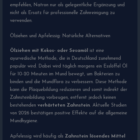
empfehlen, Natron nur als gelegentliche Ergänzung und
nicht als Ersatz für professionelle Zahnreinigung zu
verwenden.
Ölziehen und Apfelessig: Natürliche Alternativen
Ölziehen mit Kokos- oder Sesamöl
ist eine
ayurvedische Methode, die in Deutschland zunehmend
populär wird. Dabei wird täglich morgens ein Esslöffel Öl
für 10-20 Minuten im Mund bewegt, um Bakterien zu
binden und die Mundflora zu verbessern. Diese Methode
kann die Plaquebildung reduzieren und somit indirekt der
Zahnsteinbildung vorbeugen, entfernt jedoch keinen
bestehenden
verhärteten Zahnstein
. Aktuelle Studien
von 2026 bestätigen positive Effekte auf die allgemeine
Mundhygiene.
Apfelessig wird häufig als
Zahnstein lösendes Mittel