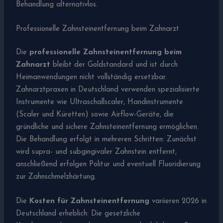
Behandlung alternativlos.
Professionelle Zahnsteinentfernung beim Zahnarzt
Die
professionelle Zahnsteinentfernung beim
Zahnarzt
bleibt der Goldstandard und ist durch
Heimanwendungen nicht vollständig ersetzbar.
Zahnarztpraxen in Deutschland verwenden spezialisierte
Instrumente wie Ultraschallscaler, Handinstrumente
(Scaler und Küretten) sowie Airflow-Geräte, die
gründliche und sichere Zahnsteinentfernung ermöglichen.
Die Behandlung erfolgt in mehreren Schritten: Zunächst
wird supra- und subgingivaler Zahnstein entfernt,
anschließend erfolgen Politur und eventuell Fluoridierung
zur Zahnschmelzhärtung.
Die
Kosten für Zahnsteinentfernung
variieren 2026 in
Deutschland erheblich: Die gesetzliche