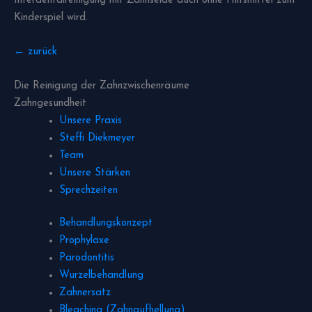
Interdentalreinigung mit Zahnseide auch ohne Hilfsmittel zum
Kinderspiel wird.
← zurück
Die Reinigung der Zahnzwischenräume
Zahngesundheit
Unsere Praxis
Steffi Diekmeyer
Team
Unsere Stärken
Sprechzeiten
Behandlungskonzept
Prophylaxe
Parodontitis
Wurzelbehandlung
Zahnersatz
Bleaching (Zahnaufhellung)