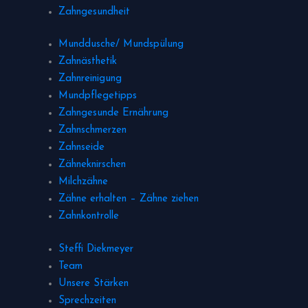
Zahngesundheit
Munddusche/ Mundspülung
Zahnästhetik
Zahnreinigung
Mundpflegetipps
Zahngesunde Ernährung
Zahnschmerzen
Zahnseide
Zähneknirschen
Milchzähne
Zähne erhalten – Zähne ziehen
Zahnkontrolle
Steffi Diekmeyer
Team
Unsere Stärken
Sprechzeiten